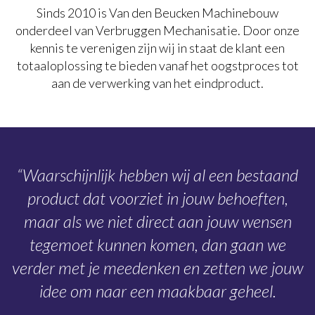
Sinds 2010 is Van den Beucken Machinebouw
onderdeel van Verbruggen Mechanisatie. Door onze
kennis te verenigen zijn wij in staat de klant een
totaaloplossing te bieden vanaf het oogstproces tot
aan de verwerking van het eindproduct.
“Waarschijnlijk hebben wij al een bestaand
product dat voorziet in jouw behoeften,
maar als we niet direct aan jouw wensen
tegemoet kunnen komen, dan gaan we
verder met je meedenken en zetten we jouw
idee om naar een maakbaar geheel.